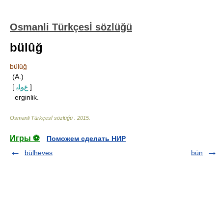
Osmanli Türkçesİ sözlüğü
bülûğ
bülûğ
(A.)
[
غﻮﻠﺑ
]
erginlik.
Osmanli Türkçesİ sözlüğü
.
2015
.
Игры ⚽
Поможем сделать НИР
bülheves
bün