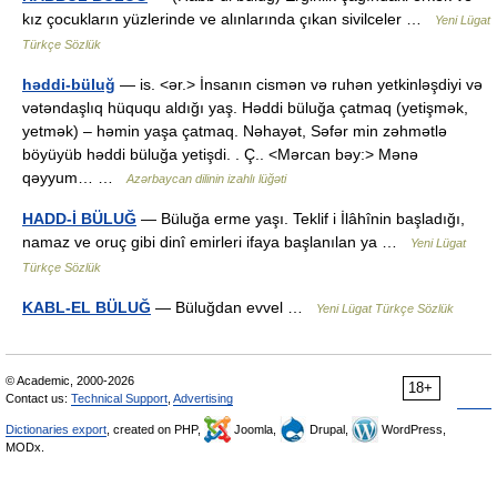
kız çocukların yüzlerinde ve alınlarında çıkan sivilceler …
Yeni Lügat
Türkçe Sözlük
həddi-büluğ
— is. <ər.> İnsanın cismən və ruhən yetkinləşdiyi və
vətəndaşlıq hüququ aldığı yaş. Həddi büluğa çatmaq (yetişmək,
yetmək) – həmin yaşa çatmaq. Nəhayət, Səfər min zəhmətlə
böyüyüb həddi büluğa yetişdi. . Ç.. <Mərcan bəy:> Mənə
qəyyum… …
Azərbaycan dilinin izahlı lüğəti
HADD-İ BÜLUĞ
— Büluğa erme yaşı. Teklif i İlâhînin başladığı,
namaz ve oruç gibi dinî emirleri ifaya başlanılan ya …
Yeni Lügat
Türkçe Sözlük
KABL-EL BÜLUĞ
— Büluğdan evvel …
Yeni Lügat Türkçe Sözlük
© Academic, 2000-2026
18+
Contact us:
Technical Support
,
Advertising
Dictionaries export
, created on PHP,
Joomla,
Drupal,
WordPress,
MODx.