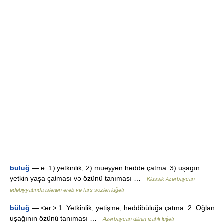
büluğ
— ə. 1) yetkinlik; 2) müəyyən həddə çatma; 3) uşağın
yetkin yaşa çatması və özünü tanıması …
Klassik Azərbaycan
ədəbiyyatında islənən ərəb və fars sözləri lüğəti
büluğ
— <ər.> 1. Yetkinlik, yetişmə; həddibüluğa çatma. 2. Oğlan
uşağının özünü tanıması …
Azərbaycan dilinin izahlı lüğəti