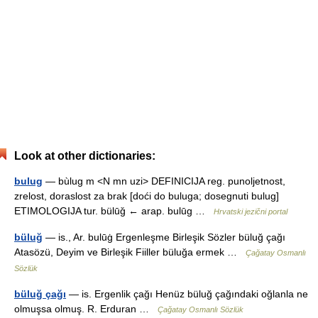
Look at other dictionaries:
bulug
— bùlug m <N mn uzi> DEFINICIJA reg. punoljetnost,
zrelost, doraslost za brak [doći do buluga; dosegnuti bulug]
ETIMOLOGIJA tur. bülūǧ ← arap. bulūg …
Hrvatski jezični portal
büluğ
— is., Ar. bulūġ Ergenleşme Birleşik Sözler büluğ çağı
Atasözü, Deyim ve Birleşik Fiiller büluğa ermek …
Çağatay Osmanlı
Sözlük
büluğ çağı
— is. Ergenlik çağı Henüz büluğ çağındaki oğlanla ne
olmuşsa olmuş. R. Erduran …
Çağatay Osmanlı Sözlük