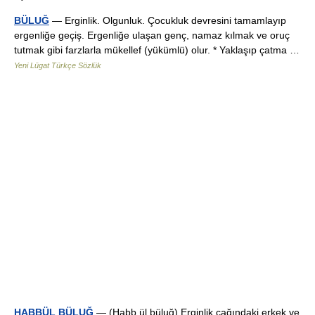
BÜLUĞ
— Erginlik. Olgunluk. Çocukluk devresini tamamlayıp
ergenliğe geçiş. Ergenliğe ulaşan genç, namaz kılmak ve oruç
tutmak gibi farzlarla mükellef (yükümlü) olur. * Yaklaşıp çatma …
Yeni Lügat Türkçe Sözlük
HABBÜL BÜLUĞ
— (Habb ül büluğ) Erginlik çağındaki erkek ve