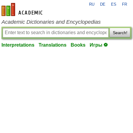
RU
DE
ES
FR
en-academic.com
Academic Dictionaries and Encyclopedias
Search!
Interpretations
Translations
Books
Игры ⚽